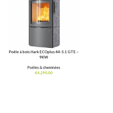
Poêl
Poêle à bois Hark ECOplus 44-5.1 GTE –
AJOUTER AU PANIER
9KW
Poêles & cheminées
€
4,290.00