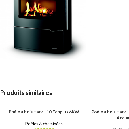
Produits similaires
Poêle à bois Hark 110 Ecoplus 6KW
Poêle à bois Hark
AJOUTER AU PANIER
AJOUTER AU PANIER
Accum
Poêles & cheminées