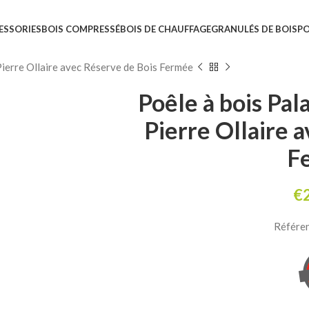
ESSORIES
BOIS COMPRESSÉ
BOIS DE CHAUFFAGE
GRANULÉS DE BOIS
PO
ierre Ollaire avec Réserve de Bois Fermée
Poêle à bois Pa
Pierre Ollaire 
F
€
Référe