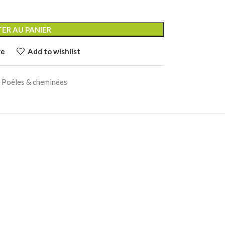
ER AU PANIER
re
Add to wishlist
Poêles & cheminées