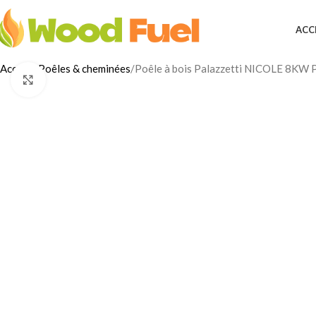
ACC
Accueil
Poêles & cheminées
Poêle à bois Palazzetti NICOLE 8KW P
Click to enlarge