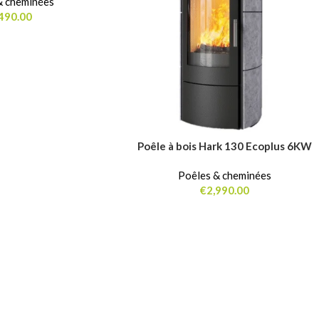
& cheminées
490.00
Poêle à bois Hark 130 Ecoplus 6KW
AJOUTER AU PANIER
Poêles & cheminées
€
2,990.00