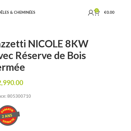
0
ÊLES & CHEMINÉES
€
0.00
lazzetti NICOLE 8KW
avec Réserve de Bois
ermée
2,990.00
nce: 805300710